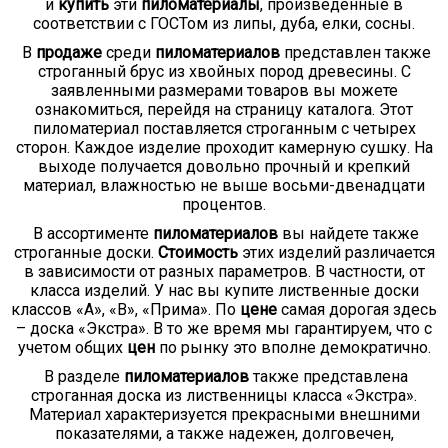
и
купить
эти
пиломатериалы
, произведенные в
соответствии с ГОСТом из липы, дуба, елки, сосны.
В
продаже
среди
пиломатериалов
представлен также
строганный брус из хвойных пород древесины. С
заявленными размерами товаров вы можете
ознакомиться, перейдя на страницу каталога. Этот
пиломатериал поставляется строганным с четырех
сторон. Каждое изделие проходит камерную сушку. На
выходе получается довольно прочный и крепкий
материал, влажностью не выше восьми-двенадцати
процентов.
В ассортименте
пиломатериалов
вы найдете также
строганные доски.
Стоимость
этих изделий различается
в зависимости от разных параметров. В частности, от
класса изделий. У нас вы купите лиственные доски
классов «А», «В», «Прима». По
цене
самая дорогая здесь
– доска «Экстра». В то же время мы гарантируем, что с
учетом общих
цен
по рынку это вполне демократично.
В разделе
пиломатериалов
также представлена
строганная доска из лиственницы класса «Экстра».
Материал характеризуется прекрасными внешними
показателями, а также надежен, долговечен,